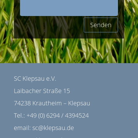
Senden
SC Klepsau e.V.
Laibacher Straße 15
74238 Krautheim – Klepsau
Tel.: +49 (0) 6294 / 4394524
email: sc@klepsau.de